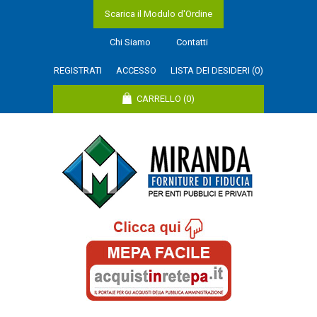
Scarica il Modulo d'Ordine
Chi Siamo
Contatti
REGISTRATI
ACCESSO
LISTA DEI DESIDERI
(0)
CARRELLO
(0)