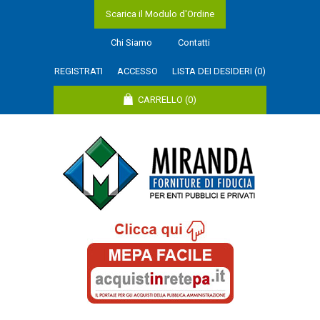
Scarica il Modulo d'Ordine
Chi Siamo
Contatti
REGISTRATI
ACCESSO
LISTA DEI DESIDERI
(0)
CARRELLO
(0)