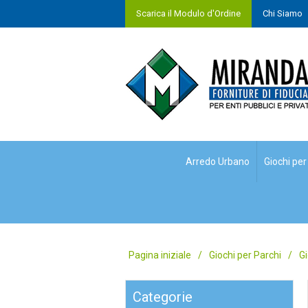
Scarica il Modulo d'Ordine
Chi Siamo
Arredo Urbano
Giochi per
Pagina iniziale
/
Giochi per Parchi
/
Gi
Categorie