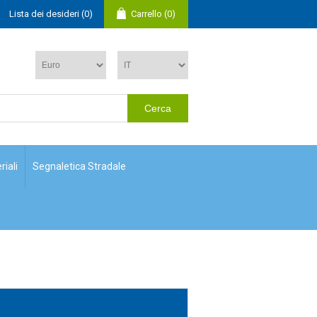
Lista dei desideri
(0)
Carrello
(0)
riali
Segnaletica Stradale