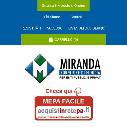
Scarica il Modulo d'Ordine
Chi Siamo
Contatti
REGISTRATI
ACCESSO
LISTA DEI DESIDERI
(0)
CARRELLO
(0)